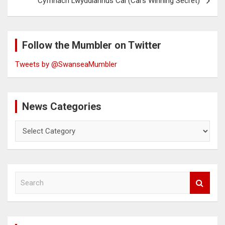
Cyfrinach Lwyddiannus Cai (Cai’s Winning Secret)
Follow the Mumbler on Twitter
Tweets by @SwanseaMumbler
News Categories
News
Categories
S
e
a
r
c