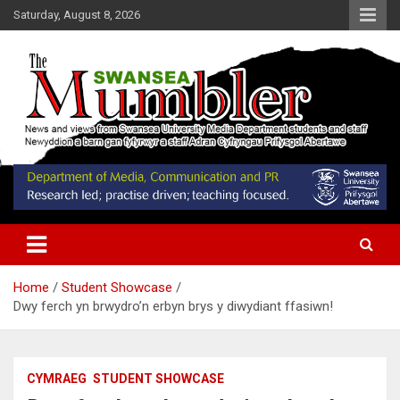
Skip
Saturday, August 8, 2026
to
content
News and Views from Swansea University Media Students
Swansea Mumbler
Home
Student Showcase
Dwy ferch yn brwydro’n erbyn brys y diwydiant ffasiwn!
CYMRAEG
STUDENT SHOWCASE