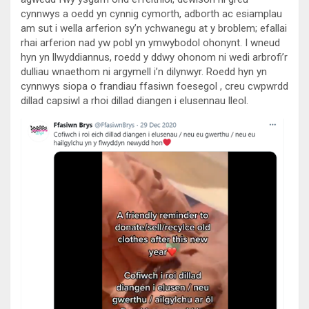
cynnwys a oedd yn cynnig cymorth, adborth ac esiamplau
am sut i wella arferion sy’n ychwanegu at y broblem; efallai
rhai arferion nad yw pobl yn ymwybodol ohonynt. I wneud
hyn yn llwyddiannus, roedd y ddwy ohonom ni wedi arbrofi’r
dulliau wnaethom ni argymell i’n dilynwyr. Roedd hyn yn
cynnwys siopa o frandiau ffasiwn foesegol , creu cwpwrdd
dillad capsiwl a rhoi dillad diangen i elusennau lleol.