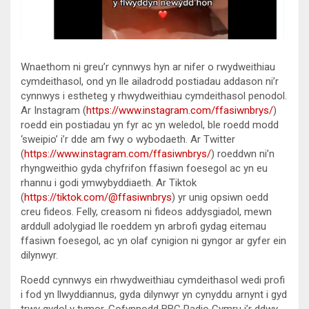
Wnaethom ni greu’r cynnwys hyn ar nifer o rwydweithiau
cymdeithasol, ond yn lle ailadrodd postiadau addason ni’r
cynnwys i estheteg y rhwydweithiau cymdeithasol penodol.
Ar Instagram (
https://www.instagram.com/ffasiwnbrys/
)
roedd ein postiadau yn fyr ac yn weledol, ble roedd modd
‘sweipio’ i’r dde am fwy o wybodaeth. Ar Twitter
(
https://www.instagram.com/ffasiwnbrys/
) roeddwn ni’n
rhyngweithio gyda chyfrifon ffasiwn foesegol ac yn eu
rhannu i godi ymwybyddiaeth. Ar Tiktok
(
https://tiktok.com/@ffasiwnbrys
) yr unig opsiwn oedd
creu fideos. Felly, creasom ni fideos addysgiadol, mewn
arddull adolygiad lle roeddem yn arbrofi gydag eitemau
ffasiwn foesegol, ac yn olaf cynigion ni gyngor ar gyfer ein
dilynwyr.
Roedd cynnwys ein rhwydweithiau cymdeithasol wedi profi
i fod yn llwyddiannus, gyda dilynwyr yn cynyddu arnynt i gyd