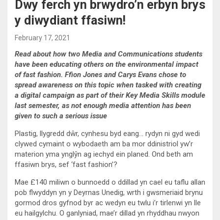
Dwy ferch yn brwydro’n erbyn brys
y diwydiant ffasiwn!
February 17, 2021
Read about how two Media and Communications students
have been educating others on the environmental impact
of fast fashion. Ffion Jones and Carys Evans chose to
spread awareness on this topic when tasked with creating
a digital campaign as part of their Key Media Skills module
last semester, as not enough media attention has been
given to such a serious issue
Plastig, llygredd dŵr, cynhesu byd eang… rydyn ni gyd wedi
clywed cymaint o wybodaeth am ba mor ddinistriol yw’r
materion yma ynglŷn ag iechyd ein planed. Ond beth am
ffasiwn brys, sef ‘fast fashion’?
Mae £140 miliwn o bunnoedd o ddillad yn cael eu taflu allan
pob flwyddyn yn y Deyrnas Unedig, wrth i gwsmeriaid brynu
gormod dros gyfnod byr ac wedyn eu twlu i’r tirlenwi yn lle
eu hailgylchu. O ganlyniad, mae’r dillad yn rhyddhau nwyon