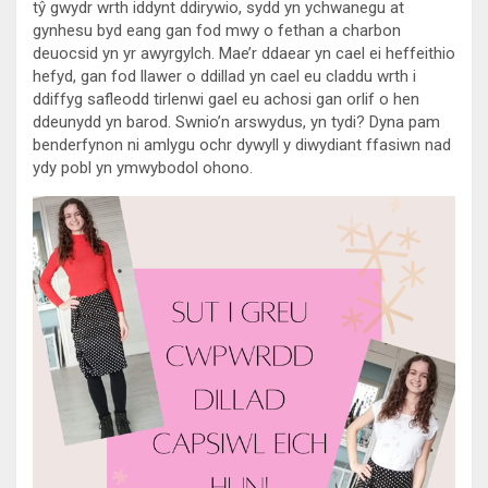
tŷ gwydr wrth iddynt ddirywio, sydd yn ychwanegu at
gynhesu byd eang gan fod mwy o fethan a charbon
deuocsid yn yr awyrgylch. Mae’r ddaear yn cael ei heffeithio
hefyd, gan fod llawer o ddillad yn cael eu claddu wrth i
ddiffyg safleodd tirlenwi gael eu achosi gan orlif o hen
ddeunydd yn barod. Swnio’n arswydus, yn tydi? Dyna pam
benderfynon ni amlygu ochr dywyll y diwydiant ffasiwn nad
ydy pobl yn ymwybodol ohono.