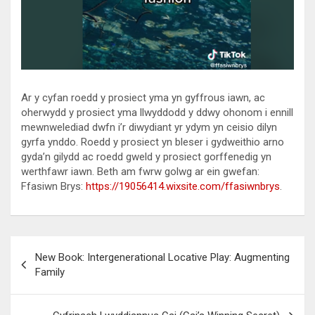
Ar y cyfan roedd y prosiect yma yn gyffrous iawn, ac
oherwydd y prosiect yma llwyddodd y ddwy ohonom i ennill
mewnwelediad dwfn i’r diwydiant yr ydym yn ceisio dilyn
gyrfa ynddo. Roedd y prosiect yn bleser i gydweithio arno
gyda’n gilydd ac roedd gweld y prosiect gorffenedig yn
werthfawr iawn. Beth am fwrw golwg ar ein gwefan:
Ffasiwn Brys:
https://19056414.wixsite.com/ffasiwnbrys
.
Post
New Book: Intergenerational Locative Play: Augmenting
navigation
Family