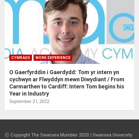
CYMRAEG
WORK EXPERIENCE
O Gaerfyrddin i Gaerdydd: Tom yr intern yn
cychwyn ar Flwyddyn mewn Diwydiant / From
Carmarthen to Cardiff: Intern Tom begins his
Year in Industry
September 21, 2022
Ⓒ Copyright The Swansea Mumbler 2020 | Swansea University: