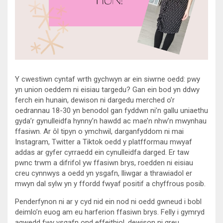
Y cwestiwn cyntaf wrth gychwyn ar ein siwrne oedd: pwy
yn union oeddem ni eisiau targedu? Gan ein bod yn ddwy
ferch ein hunain, dewison ni dargedu merched o’r
oedrannau 18-30 yn benodol gan fyddwn ni’n gallu uniaethu
gyda’r gynulleidfa hynny’n hawdd ac mae’n nhw’n mwynhau
ffasiwn. Ar ôl tipyn o ymchwil, darganfyddom ni mai
Instagram, Twitter a Tiktok oedd y platfformau mwyaf
addas ar gyfer cyrraedd ein cynulleidfa darged. Er taw
pwnc trwm a difrifol yw ffasiwn brys, roedden ni eisiau
creu cynnwys a oedd yn ysgafn, lliwgar a thrawiadol er
mwyn dal sylw yn y ffordd fwyaf positif a chyffrous posib.
Penderfynon ni ar y cyd nid ein nod ni oedd gwneud i bobl
deimlo’n euog am eu harferion ffasiwn brys. Felly i gymryd
agwedd fwy ysgafn ond effeithiol, dewison ni greu