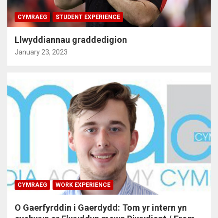
CYMRAEG
STUDENT EXPERIENCE
Llwyddiannau graddedigion
January 23, 2023
CYMRAEG
WORK EXPERIENCE
O Gaerfyrddin i Gaerdydd: Tom yr intern yn