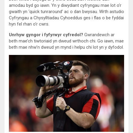
amodau byd go iawn. Yn y diwydiant cyfryngau mae lot o’r
gwaith yn ‘quick tunraround’ ac o dan bwysau. Wrth astudio
Cyfryngau a Chysylltiadau Cyhoeddus ges i flas o be fyddai
hyn fel rhan o’r cwrs.
Unrhyw gyngor i fyfyrwyr cyfredol?
Gwrandewch ar
beth mae’ch tiwtoriaid yn dweud wrthoch chi. Go iawn, mae
beth mae nhw’n dweud yn mynd i helpu chi lot yn y dyfodol.