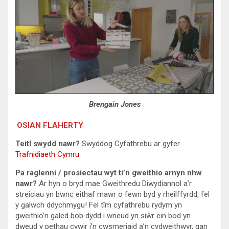
Brengain Jones
OSIAN FLAHERTY
Teitl swydd nawr?
Swyddog Cyfathrebu ar gyfer
Trafnidiaeth Cymru
Pa raglenni / prosiectau wyt ti’n gweithio arnyn nhw
nawr?
Ar hyn o bryd mae Gweithredu Diwydiannol a’r
streiciau yn bwnc eithaf mawr o fewn byd y rheilffyrdd, fel
y galwch ddychmygu! Fel tîm cyfathrebu rydym yn
gweithio’n galed bob dydd i wneud yn siŵr ein bod yn
dweud y pethau cywir i’n cwsmeriaid a’n cydweithwyr, gan