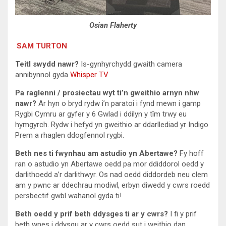
Osian Flaherty
SAM TURTON
Teitl swydd nawr?
Is-gynhyrchydd gwaith camera
annibynnol gyda
Whisper TV
Pa raglenni / prosiectau wyt ti’n gweithio arnyn nhw
nawr?
Ar hyn o bryd rydw i’n paratoi i fynd mewn i gamp
Rygbi Cymru ar gyfer y 6 Gwlad i ddilyn y tîm trwy eu
hymgyrch. Rydw i hefyd yn gweithio ar ddarllediad yr Indigo
Prem a rhaglen ddogfennol rygbi.
Beth nes ti fwynhau am astudio yn Abertawe?
Fy hoff
ran o astudio yn Abertawe oedd pa mor ddiddorol oedd y
darlithoedd a’r darlithwyr. Os nad oedd diddordeb neu clem
am y pwnc ar ddechrau modiwl, erbyn diwedd y cwrs roedd
persbectif gwbl wahanol gyda ti!
Beth oedd y prif beth ddysges ti ar y cwrs?
I fi y prif
beth wnes i ddysgu ar y cwrs oedd sut i weithio dan