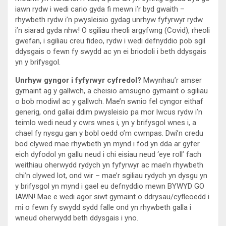
iawn rydw i wedi cario gyda fi mewn i’r byd gwaith –
rhywbeth rydw i’n pwysleisio gydag unrhyw fyfyrwyr rydw
i’n siarad gyda nhw! O sgiliau rheoli argyfwng (Covid), rheoli
gwefan, i sgiliau creu fideo, rydw i wedi defnyddio pob sgil
ddysgais o fewn fy swydd ac yn ei briodoli i beth ddysgais
yn y brifysgol.
Unrhyw gyngor i fyfyrwyr cyfredol?
Mwynhau’r amser
gymaint ag y gallwch, a cheisio amsugno gymaint o sgiliau
o bob modiwl ac y gallwch. Mae’n swnio fel cyngor eithaf
generig, ond gallai ddim pwysleisio pa mor lwcus rydw i’n
teimlo wedi neud y cwrs wnes i, yn y brifysgol wnes i, a
chael fy nysgu gan y bobl oedd o’m cwmpas. Dwi’n credu
bod clywed mae rhywbeth yn mynd i fod yn dda ar gyfer
eich dyfodol yn gallu neud i chi eisiau neud ‘eye roll’ fach
weithiau oherwydd rydych yn fyfyrwyr ac mae’n rhywbeth
chi’n clywed lot, ond wir – mae’r sgiliau rydych yn dysgu yn
y brifysgol yn mynd i gael eu defnyddio mewn BYWYD GO
IAWN! Mae e wedi agor siwt gymaint o ddrysau/cyfleoedd i
mi o fewn fy swydd sydd falle ond yn rhywbeth galla i
wneud oherwydd beth ddysgais i yno.