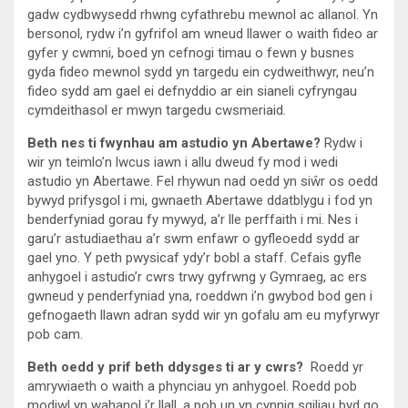
gadw cydbwysedd rhwng cyfathrebu mewnol ac allanol. Yn
bersonol, rydw i’n gyfrifol am wneud llawer o waith fideo ar
gyfer y cwmni, boed yn cefnogi timau o fewn y busnes
gyda fideo mewnol sydd yn targedu ein cydweithwyr, neu’n
fideo sydd am gael ei defnyddio ar ein sianeli cyfryngau
cymdeithasol er mwyn targedu cwsmeriaid.
Beth nes ti fwynhau am astudio yn Abertawe?
Rydw i
wir yn teimlo’n lwcus iawn i allu dweud fy mod i wedi
astudio yn Abertawe. Fel rhywun nad oedd yn siŵr os oedd
bywyd prifysgol i mi, gwnaeth Abertawe ddatblygu i fod yn
benderfyniad gorau fy mywyd, a’r lle perffaith i mi. Nes i
garu’r astudiaethau a’r swm enfawr o gyfleoedd sydd ar
gael yno. Y peth pwysicaf ydy’r bobl a staff. Cefais gyfle
anhygoel i astudio’r cwrs trwy gyfrwng y Gymraeg, ac ers
gwneud y penderfyniad yna, roeddwn i’n gwybod bod gen i
gefnogaeth llawn adran sydd wir yn gofalu am eu myfyrwyr
pob cam.
Beth o
e
dd y prif beth ddysges ti ar y cwrs?
Roedd yr
amrywiaeth o waith a phynciau yn anhygoel. Roedd pob
modiwl yn wahanol i’r llall, a pob un yn cynnig sgiliau byd go