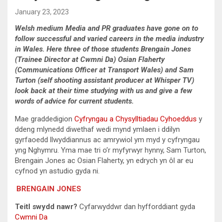
January 23, 2023
Welsh medium Media and PR graduates have gone on to
follow successful and varied careers in the media industry
in Wales. Here three of those students Brengain Jones
(Trainee Director at Cwmni Da) Osian Flaherty
(Communications Officer at Transport Wales) and Sam
Turton (self shooting assistant producer at Whisper TV)
look back at their time studying with us and give a few
words of advice for current students.
Mae graddedigion
Cyfryngau a Chysylltiadau Cyhoeddus
y
ddeng mlynedd diwethaf wedi mynd ymlaen i ddilyn
gyrfaoedd llwyddiannus ac amrywiol ym myd y cyfryngau
yng Nghymru. Yma mae tri o’r myfyrwyr hynny, Sam Turton,
Brengain Jones ac Osian Flaherty, yn edrych yn ôl ar eu
cyfnod yn astudio gyda ni.
BRENGAIN JONES
Teitl swydd nawr?
Cyfarwyddwr dan hyfforddiant gyda
Cwmni Da