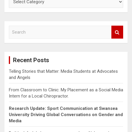
Categories
S
e
a
r
c
Recent Posts
h
Telling Stories that Matter: Media Students at Advocates
and Angels
From Classroom to Clinic: My Placement as a Social Media
Intern for a Local Chiropractor.
Research Update: Sport Communication at Swansea
University Driving Global Conversations on Gender and
Media