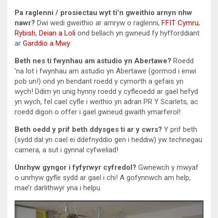
Pa raglenni / prosiectau wyt ti’n gweithio arnyn nhw
nawr?
Dwi wedi gweithio ar amryw o raglenni,
FFIT Cymru
,
Rybish
,
Deian a Loli
ond bellach yn gwneud fy hyfforddiant
ar
Garddio a Mwy
.
Beth nes ti fwynhau am astudio yn Abertawe?
Roedd
’na lot i fwynhau am astudio yn Abertawe (gormod i enwi
pob un!) ond yn bendant roedd y cymorth a gefais yn
wych! Ddim yn unig hynny roedd y cyfleoedd ar gael hefyd
yn wych, fel cael cyfle i weithio yn adran PR Y Scarlets, ac
roedd digon o offer i gael gwneud gwaith ymarferol!
Beth oedd y prif beth ddysges ti ar y cwrs?
Y prif beth
(sydd dal yn cael ei ddefnyddio gen i heddiw) yw technegau
camera, a sut i gynnal cyfweliad!
Unrhyw gyngor i fyfyrwyr cyfredol?
Gwnewch y mwyaf
o unrhyw gyfle sydd ar gael i chi! A gofynnwch am help,
mae’r darlithwyr yna i helpu.