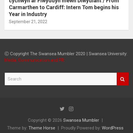
cychwyn ar Flwyddyn mewn Diwydiant / From
Carmarthen to Cardiff: Intern Tom begins his
Year in Industry
September 21, 2022
Ⓒ Copyright The Swansea Mumbler 2020 | Swansea University:
Media, Communication and PR
S
e
a
r
c
h
Copyright © 2026
Swansea Mumbler
Theme by:
Theme Horse
Proudly Powered by:
WordPress